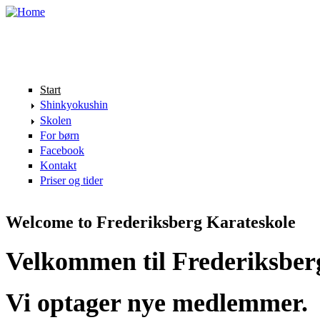
Skip to main content
Start
Shinkyokushin
Skolen
For børn
Facebook
Kontakt
Priser og tider
Welcome to Frederiksberg Karateskole
Velkommen til Frederiksber
Vi optager nye medlemmer.